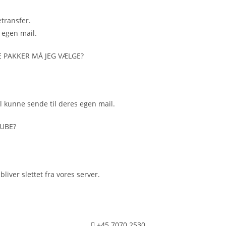
etransfer.
 egen mail.
PAKKER MÅ JEG VÆLGE?​​
l kunne sende til deres egen mail.
UBE?​
liver slettet fra vores server.
+45 7070 2530