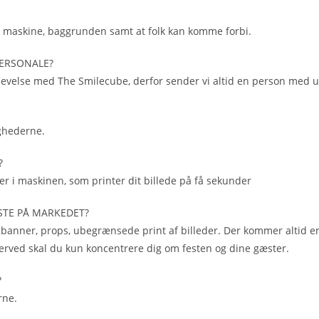
il maskine, baggrunden samt at folk kan komme forbi.
ERSONALE?​
plevelse med The Smilecube, derfor sender vi altid en person med u
ighederne.
​
ter i maskinen, som printer dit billede på få sekunder
STE PÅ MARKEDET?​
bagbanner, props, ubegrænsede print af billeder. Der kommer altid
rved skal du kun koncentrere dig om festen og dine gæster.
​
rne.